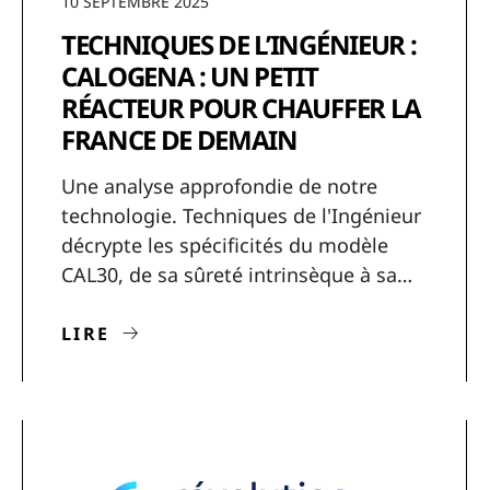
10 SEPTEMBRE 2025
TECHNIQUES DE L’INGÉNIEUR :
CALOGENA : UN PETIT
RÉACTEUR POUR CHAUFFER LA
FRANCE DE DEMAIN
Une analyse approfondie de notre
technologie. Techniques de l'Ingénieur
décrypte les spécificités du modèle
CAL30, de sa sûreté intrinsèque à sa
capacité à fournir de la chaleur basse
pression pour la "France de demain".
LIRE