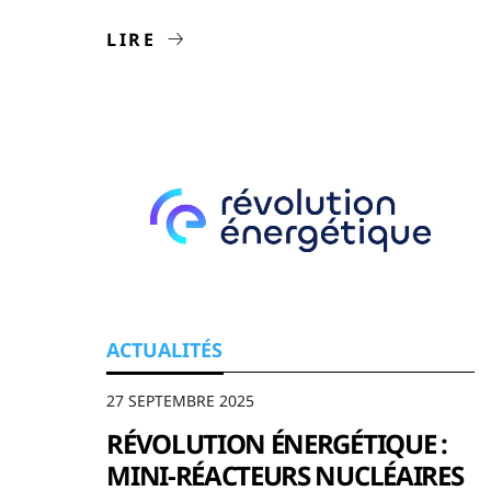
réacteurs et consolide notre position
au sein de la filière nucléaire française.
LIRE
ACTUALITÉS
27 SEPTEMBRE 2025
RÉVOLUTION ÉNERGÉTIQUE :
MINI-RÉACTEURS NUCLÉAIRES