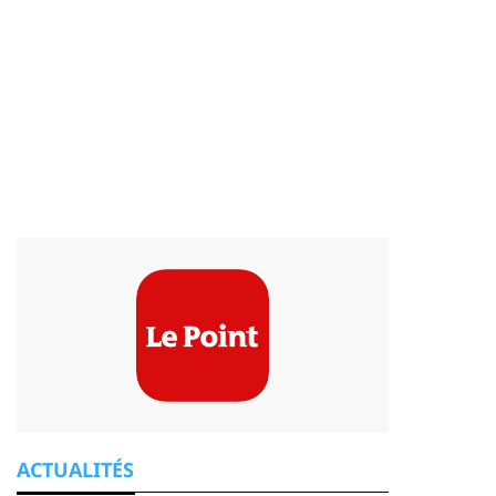
FX2S5FKQXA666UWYUOCE3LCHG4.0.1-9
ACTUALITÉS