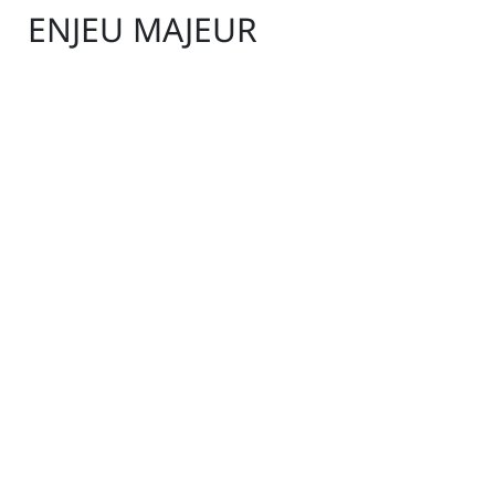
ENJEU MAJEUR
93% de la production de chaleur sur les
réseaux urbain dépend de la
combustion aujourd’hui