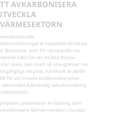
ATT AVKARBONISERA
UTVECKLA
RVÄRMESEKTORN
 avkarboniserade
ktionslösningar är kopplade till lokala
er. Biomassa, som för närvarande ses
entiell källa för att ersätta fossila
 stor skala, kan snart nå sina gränser när
 tillgängliga resurser. Kärnkraft är därför
 för att minska koldioxidavtrycket
säkerställa fullständig avkarbonisering
roduktionen.
projektet presenterar en lösning som
l avkarbonisera fjärrvärmenäten i Europa