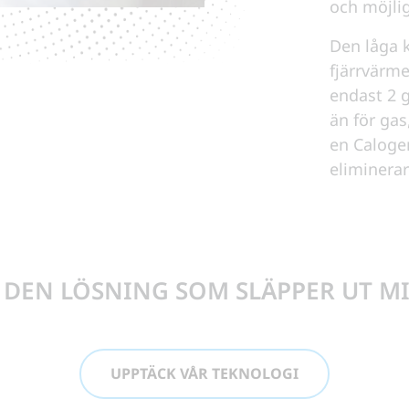
och möjli
Den låga k
fjärrvärm
endast 2 g
än för ga
en Caloge
eliminerar
DEN LÖSNING SOM SLÄPPER UT M
UPPTÄCK VÅR TEKNOLOGI