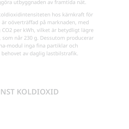
ggöra utbyggnaden av framtida nät.
oldioxidintensiteten hos kärnkraft för
e är oöverträffad på marknaden, med
 CO2 per kWh, vilket är betydligt lägre
s, som når 230 g. Dessutom producerar
na-modul inga fina partiklar och
 behovet av daglig lastbilstrafik.
INST KOLDIOXID