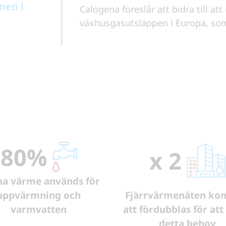
nen i
Calogena föreslår att bidra till a
växhusgasutsläppen i Europa, som
80%
x 2
a värme används för
uppvärmning och
Fjärrvärmenäten k
varmvatten
att fördubblas för at
detta behov