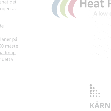
enät det
ingen av
de
planer på
050 måste
Roadmap
 detta
KÄRN