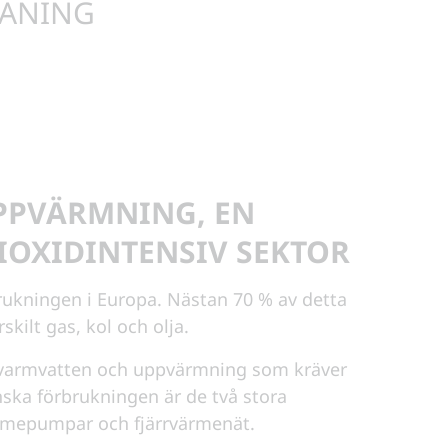
MANING
PPVÄRMNING, EN
IOXIDINTENSIV SEKTOR
rukningen i Europa. Nästan 70 % av detta
skilt gas, kol och olja.
 varmvatten och uppvärmning som kräver
nska förbrukningen är de två stora
ärmepumpar och fjärrvärmenät.