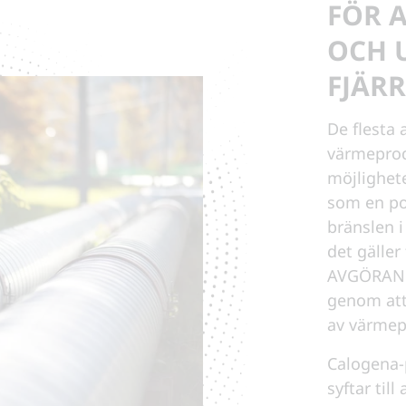
FÖR 
OCH 
FJÄR
De flesta
värmeprodu
möjlighet
som en pot
bränslen i
det gäller
AVGÖRANDE
genom att 
av värmep
Calogena-
syftar til