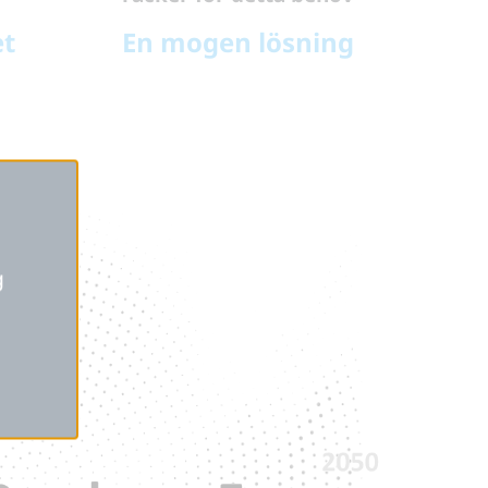
et
En mogen lösning
g