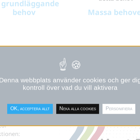
t grundläggande
behov
Massa behov
Denna webbplats använder cookies och ger di
CITETET
kontroll över vad du vill aktivera
TILL
OK, acceptera allt
Neka alla cookies
Personifiera
tor
ktionen: