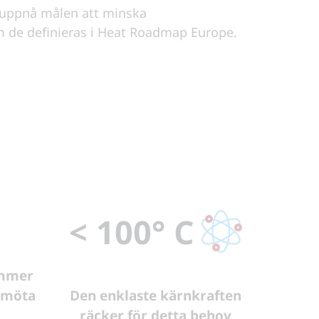
tt uppnå målen att minska
 de definieras i Heat Roadmap Europe.
< 100° C
ommer
t möta
Den enklaste kärnkraften
räcker för detta behov