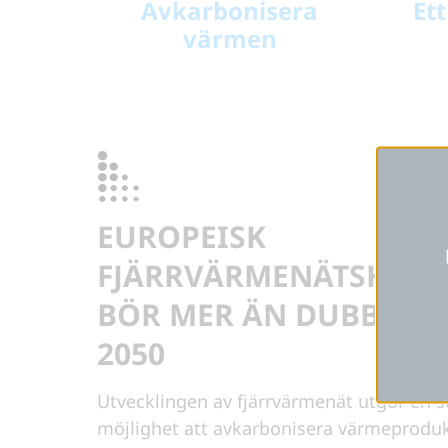
Avkarbonisera
Et
värmen
EUROPEISK
FJÄRRVÄRMENÄTSKAPA
BÖR MER ÄN DUBBLAS 
2050
Utvecklingen av fjärrvärmenät utgör en s
möjlighet att avkarbonisera värmeprodu