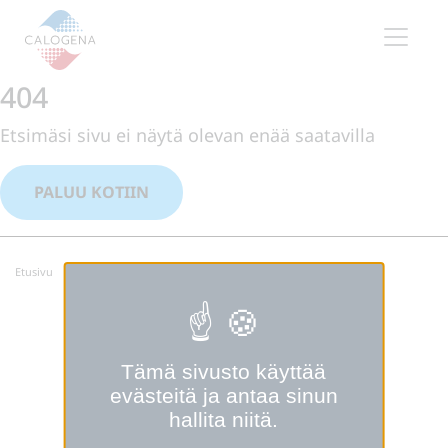
Contenu
Valikko
404
Alatunniste
Etsimäsi sivu ei näytä olevan enää saatavilla
PALUU KOTIIN
Etusivu
Tämä sivusto käyttää
evästeitä ja antaa sinun
hallita niitä.